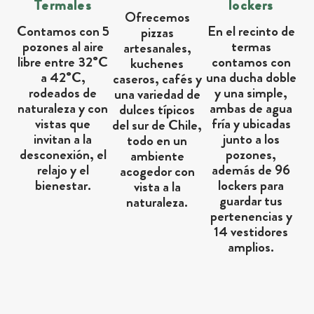
Termales
lockers
Ofrecemos
Contamos con 5
En el recinto de
pizzas
pozones al aire
termas
artesanales,
libre entre 32°C
contamos con
kuchenes
a 42°C,
una ducha doble
caseros, cafés y
rodeados de
y una simple,
una variedad de
naturaleza y con
ambas de agua
dulces típicos
vistas que
fría y ubicadas
del sur de Chile,
invitan a la
junto a los
todo en un
desconexión, el
pozones,
ambiente
relajo y el
además de 96
acogedor con
bienestar.
lockers para
vista a la
guardar tus
naturaleza.
pertenencias y
14 vestidores
amplios.