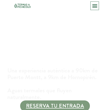
Termas Naturales en
plena Carretera
Austral
Una experiencia auténtica a 90km de
Puerto Montt, a 9km de Hornopirén.
Aguas termales que fluyen
naturalmente.
RESERVA TU ENTRADA