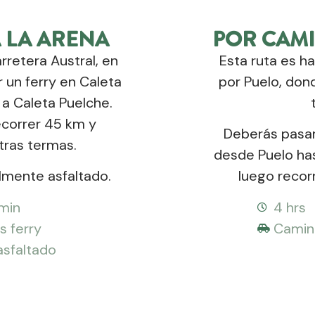
 LA ARENA
POR CAM
arretera Austral, en
Esta ruta es ha
un ferry en Caleta
por Puelo, don
 a Caleta Puelche.
correr 45 km y
Deberás pasar
stras termas.
desde Puelo has
lmente asfaltado.
luego recor
 min
4 hrs
s ferry
Camino
sfaltado